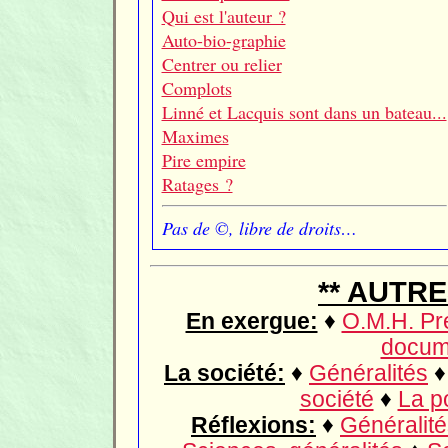
Qui est l'auteur ?
Auto-bio-graphie
Centrer ou relier
Complots
Linné et Lacquis sont dans un bateau...
Maximes
Pire empire
Ratages ?
Pas de ©, libre de droits…
** AUTR
En exergue:
♦
O.M.H. Pré
docum
La société:
♦
Généralités
société
♦
La po
Réflexions:
♦
Généralit