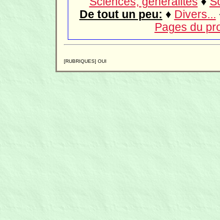
Sciences, généralités
♦
Sc
De tout un peu:
♦
Divers...
Pages du p
[RUBRIQUES] OUI